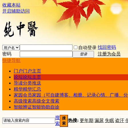
收藏本站
开启辅助访问
找回密码
自动登录
密码
注册为会员
登录
快捷导航
门户
门户主页
论坛
论坛主页
导读
分类推送
精华
精华汇总
家园
会员家园（可自建博客、相册、记录心情、广播、分
高级搜索
高级全文搜索
智能辨证
智能协助自诊
搜
搜
热搜:
更年期
漏尿
失眠
盗汗
索
索