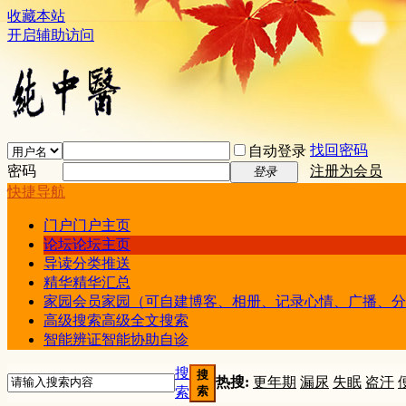
收藏本站
开启辅助访问
找回密码
自动登录
密码
注册为会员
登录
快捷导航
门户
门户主页
论坛
论坛主页
导读
分类推送
精华
精华汇总
家园
会员家园（可自建博客、相册、记录心情、广播、分
高级搜索
高级全文搜索
智能辨证
智能协助自诊
搜
搜
热搜:
更年期
漏尿
失眠
盗汗
索
索