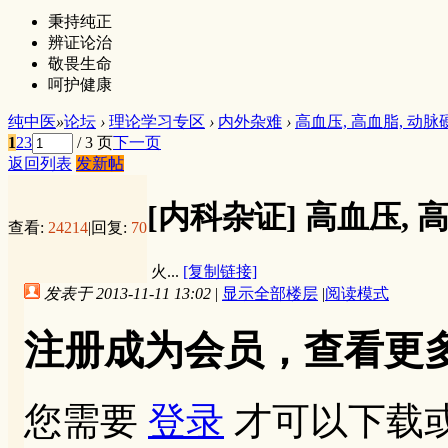
秉持纯正
辨证论治
敬畏生命
呵护健康
纯中医
»
论坛
›
理论学习专区
›
内外杂难
›
高血压, 高血脂, 动
1
2
3
/ 3 页
下一页
返回列表
发新帖
[内科杂证]
高血压, 
查看:
24214
|
回复:
70
火...
[复制链接]
发表于 2013-11-11 13:02
|
显示全部楼层
|
阅读模式
注册成为会员，查看更
您需要
登录
才可以下载