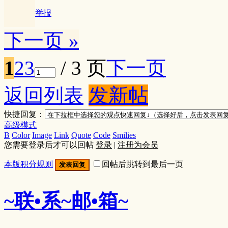
举报
下一页 »
1
2
3
/ 3 页
下一页
返回列表
发新帖
快捷回复：
高级模式
B
Color
Image
Link
Quote
Code
Smilies
您需要登录后才可以回帖
登录
|
注册为会员
本版积分规则
回帖后跳转到最后一页
发表回复
~联•系~邮•箱~