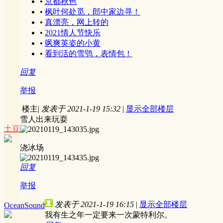
•
京都秋色
•
枫叶何处觅，郎中家边寻！
•
真漂亮，网上转的
•
2021情人节快乐
•
飒爽英姿的小黄
•
看到活的雪鸮，表情包！
回复
举报
楼主
|
发表于 2021-1-19 15:32
|
显示全部楼层
雪人出来玩耍
土豆
浇冰场
回复
举报
发表于 2021-1-19 16:15
|
显示全部楼层
OceanSound
我有生之年一定要来一次蒙特利尔。