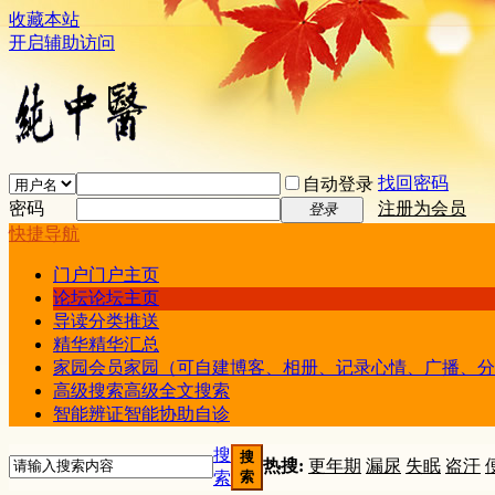
收藏本站
开启辅助访问
找回密码
自动登录
密码
注册为会员
登录
快捷导航
门户
门户主页
论坛
论坛主页
导读
分类推送
精华
精华汇总
家园
会员家园（可自建博客、相册、记录心情、广播、分
高级搜索
高级全文搜索
智能辨证
智能协助自诊
搜
搜
热搜:
更年期
漏尿
失眠
盗汗
索
索