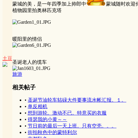
蒙城的美，是一年四季加上帅郎中
蒙城随时欢迎
植物园里拍奥林匹克塔
暖阳里的情侣
土豆
圣诞老人的缆车
旅游
相关帖子
•
圣诞节油轮车轱碌大件要事流水帐汇报。１。
•
单反相机
•
想到游轮。激动不已。特意买的衣服
•
得瑟我的小黄～～
•
节日前的最后一天上班。只有空壳。。。
•
街拍秋色中的蒙特利尔