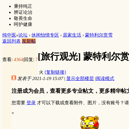
秉持纯正
辨证论治
敬畏生命
呵护健康
纯中医
»
论坛
›
休闲怡情专区
›
居家生活
›
蒙特利尔赏雪
返回列表
发新帖
[旅行观光]
蒙特利尔
查看:
4364
|
回复:
7
火
[复制链接]
发表于 2021-1-19 15:07
|
显示全部楼层
|
阅读模式
注册成为会员，查看更多专业帖文，更多精华帖
您需要
登录
才可以下载或查看附件、图片，没有账号？请
×