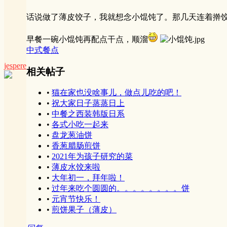
话说做了薄皮饺子，我就想念小馄饨了。那几天连着擀
早餐一碗小馄饨再配点干点，顺溜
中式餐点
jespere
相关帖子
•
猫在家也没啥事儿，做点儿吃的吧！
•
祝大家日子蒸蒸日上
•
中餐之西装韩版日系
•
各式小吃一起来
•
盘龙葱油饼
•
香葱腊肠煎饼
•
2021年为孩子研究的菜
•
薄皮水饺来啦
•
大年初一，拜年啦！
•
过年来吃个圆圆的。。。。。。。。饼
•
元宵节快乐！
•
煎饼果子（薄皮）