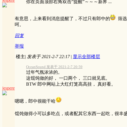
jespere
你在页面顶部右角双击”提醒”～～～新界 ...
有意思，上来看到消息提醒了，不过只有郎中的
筛选
呵。
回复
举报
楼主
|
发表于 2021-2-7 22:17
|
显示全部楼层
OceanSound 发表于 2021-2-7 20:59
过年气氛浓浓的。
这馄饨做的好， 一口两个， 三口就见底。
BTW 郎中网站上大红灯笼高高挂， 真好看。
jespere
嗯嗯，郎中很能干哈
馄饨做得小可以多吃点，或者配其它东西一起吃，很丰