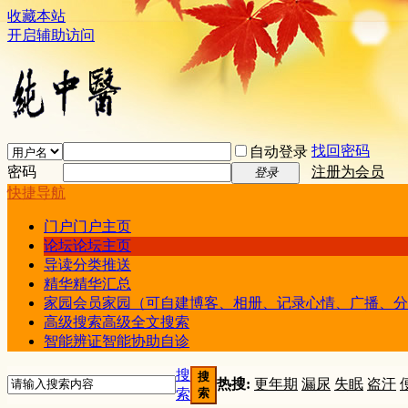
收藏本站
开启辅助访问
找回密码
自动登录
密码
注册为会员
登录
快捷导航
门户
门户主页
论坛
论坛主页
导读
分类推送
精华
精华汇总
家园
会员家园（可自建博客、相册、记录心情、广播、分
高级搜索
高级全文搜索
智能辨证
智能协助自诊
搜
搜
热搜:
更年期
漏尿
失眠
盗汗
索
索