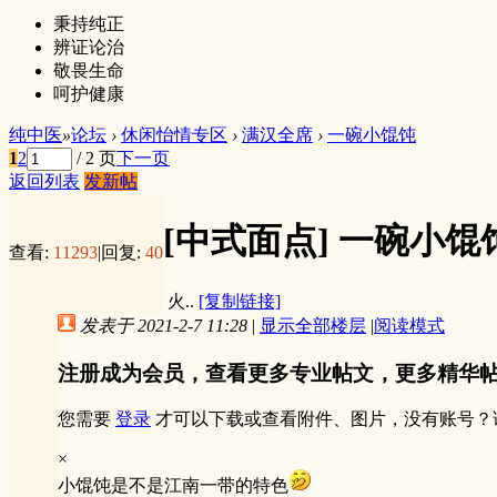
秉持纯正
辨证论治
敬畏生命
呵护健康
纯中医
»
论坛
›
休闲怡情专区
›
满汉全席
›
一碗小馄饨
1
2
/ 2 页
下一页
返回列表
发新帖
[中式面点]
一碗小馄
查看:
11293
|
回复:
40
火..
[复制链接]
发表于 2021-2-7 11:28
|
显示全部楼层
|
阅读模式
注册成为会员，查看更多专业帖文，更多精华
您需要
登录
才可以下载或查看附件、图片，没有账号？
×
小馄饨是不是江南一带的特色