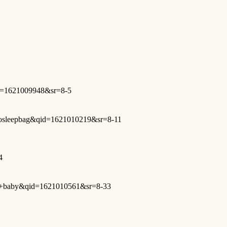
d=1621009948&sr=8-5
osleepbag&qid=1621010219&sr=8-11
4
or+baby&qid=1621010561&sr=8-33