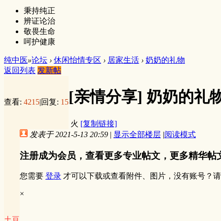
秉持纯正
辨证论治
敬畏生命
呵护健康
纯中医
»
论坛
›
休闲怡情专区
›
居家生活
›
奶奶的礼物
返回列表
发新帖
[亲情分享]
奶奶的礼
查看:
4215
|
回复:
15
火
[复制链接]
发表于 2021-5-13 20:59
|
显示全部楼层
|
阅读模式
注册成为会员，查看更多专业帖文，更多精华帖
您需要
登录
才可以下载或查看附件、图片，没有账号？请
×
土豆