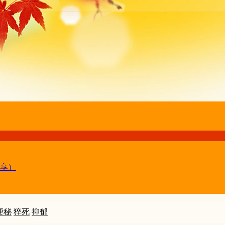
享）
便秘
猝死
抑郁