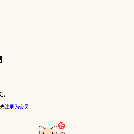
物
文。
先
注册为会员