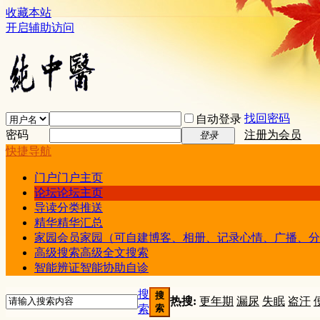
收藏本站
开启辅助访问
找回密码
自动登录
密码
注册为会员
登录
快捷导航
门户
门户主页
论坛
论坛主页
导读
分类推送
精华
精华汇总
家园
会员家园（可自建博客、相册、记录心情、广播、分
高级搜索
高级全文搜索
智能辨证
智能协助自诊
搜
搜
热搜:
更年期
漏尿
失眠
盗汗
索
索