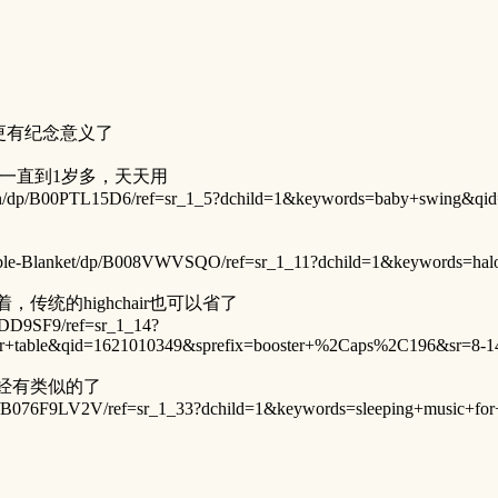
话就更有纪念意义了
用到一直到1岁多，天天用
on/dp/B00PTL15D6/ref=sr_1_5?dchild=1&keywords=baby+swing&qi
able-Blanket/dp/B008VWVSQO/ref=sr_1_11?dchild=1&keywords=hal
能带着，传统的highchair也可以省了
NDD9SF9/ref=sr_1_14?
r+table&qid=1621010349&sprefix=booster+%2Caps%2C196&sr=8-1
是已经有类似的了
dp/B076F9LV2V/ref=sr_1_33?dchild=1&keywords=sleeping+music+f