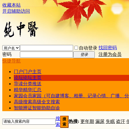
收藏本站
开启辅助访问
找回密码
自动登录
密码
注册为会员
登录
快捷导航
门户
门户主页
论坛
论坛主页
导读
分类推送
精华
精华汇总
家园
会员家园（可自建博客、相册、记录心情、广播、分
高级搜索
高级全文搜索
智能辨证
智能协助自诊
搜
搜
热搜:
更年期
漏尿
失眠
盗汗
索
索