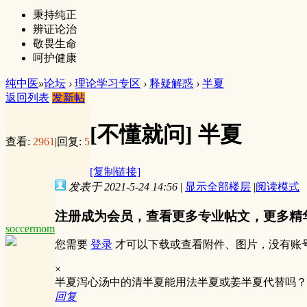
秉持纯正
辨证论治
敬畏生命
呵护健康
纯中医
»
论坛
›
理论学习专区
›
释疑解惑
›
半夏
返回列表
发新帖
[不懂就问]
半夏
查看:
2961
|
回复:
5
[复制链接]
发表于 2021-5-24 14:56
|
显示全部楼层
|
阅读模式
注册成为会员，查看更多专业帖文，更多精
soccermom
您需要
登录
才可以下载或查看附件、图片，没有账
×
半夏泻心汤中的清半夏能用法半夏或姜半夏代替吗
回复