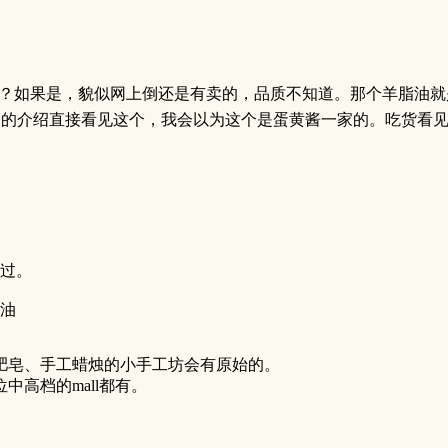
r呢？如果是，貌似网上倒还是有卖的，品质不知道。那个羊脂油就是绵羊油
中的介绍直接看见这个，我会以为这个是蛋黄酱一家的。吃货看
过。
油
肥皂、手工蜡烛的小手工坊会有原始的。
高档的mall都有。