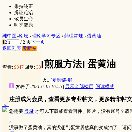
秉持纯正
辨证论治
敬畏生命
呵护健康
纯中医
»
论坛
›
理论学习专区
›
药理常规
›
蛋黄油
1
2
/ 2 页
下一页
返回列表
发新帖
[煎服方法]
蛋黄油
查看:
9347
|
回复:
33
火..
[复制链接]
发表于 2021-6-15 16:55
|
显示全部楼层
|
阅读模式
注册成为会员，查看更多专业帖文，更多精华帖
bz1
您需要
登录
才可以下载或查看附件、图片，没有账号？请
×
没事做了蛋黄油，真的没想到蛋黄居然真的变成油了，请问