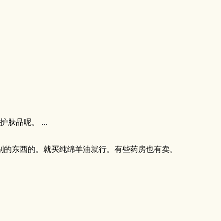
品呢。 ...
别的东西的。就买纯绵羊油就行。有些药房也有卖。