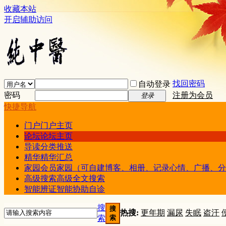
收藏本站
开启辅助访问
找回密码
自动登录
密码
注册为会员
登录
快捷导航
门户
门户主页
论坛
论坛主页
导读
分类推送
精华
精华汇总
家园
会员家园（可自建博客、相册、记录心情、广播、分
高级搜索
高级全文搜索
智能辨证
智能协助自诊
搜
搜
热搜:
更年期
漏尿
失眠
盗汗
索
索