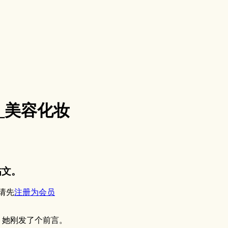
_美容化妆
帖文。
请先
注册为会员
。她刚发了个前言。