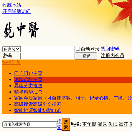
收藏本站
开启辅助访问
找回密码
自动登录
密码
注册为会员
登录
快捷导航
门户
门户主页
论坛
论坛主页
导读
分类推送
精华
精华汇总
家园
会员家园（可自建博客、相册、记录心情、广播、分
高级搜索
高级全文搜索
智能辨证
智能协助自诊
搜
搜
热搜:
更年期
漏尿
失眠
盗汗
索
索