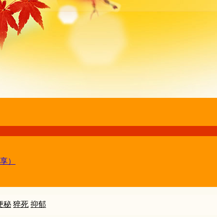
享）
便秘
猝死
抑郁