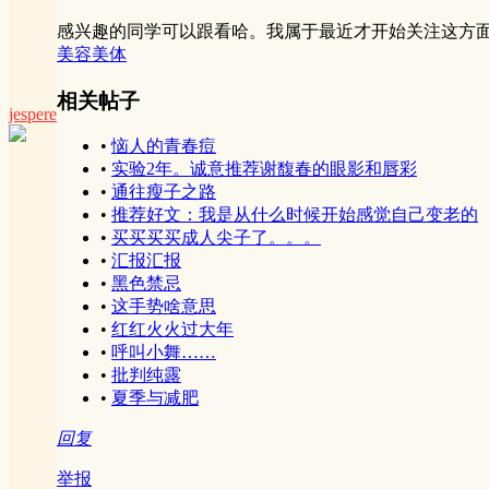
感兴趣的同学可以跟看哈。我属于最近才开始关注这方
美容美体
相关帖子
jespere
•
恼人的青春痘
•
实验2年。诚意推荐谢馥春的眼影和唇彩
•
通往瘦子之路
•
推荐好文：我是从什么时候开始感觉自己变老的
•
买买买买成人尖子了。。。
•
汇报汇报
•
黑色禁忌
•
这手势啥意思
•
红红火火过大年
•
呼叫小舞……
•
批判纯露
•
夏季与减肥
回复
举报