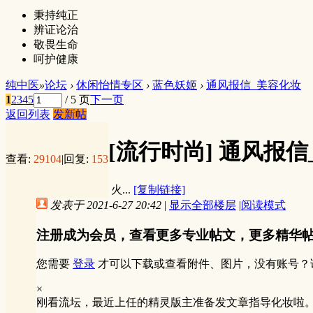
秉持纯正
辨证论治
敬畏生命
呵护健康
纯中医
»
论坛
›
休闲怡情专区
›
蓝色妖姬
›
通风报信_美容化妆
1
2
3
4
5
/ 5 页
下一页
返回列表
发新帖
[流行时尚]
通风报信
查看:
29104
|
回复:
153
火...
[复制链接]
发表于 2021-6-27 20:42
|
显示全部楼层
|
阅读模式
注册成为会员，查看更多专业帖文，更多精华
您需要
登录
才可以下载或查看附件、图片，没有账号？
×
刚看流坛，最近上任的精灵版主准备发文章指导化妆啦