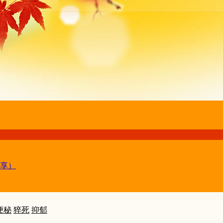
享）
便秘
猝死
抑郁