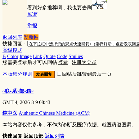
看到好多推荐啊，我也要去刷
回复
举报
返回列表
发新帖
快捷回复：
高级模式
B
Color
Image
Link
Quote
Code
Smilies
您需要登录后才可以回帖
登录
|
注册为会员
本版积分规则
回帖后跳转到最后一页
发表回复
~联•系~邮•箱~
GMT-4, 2026-8-9 08:43
纯中医
Authentic Chinese Medicine (ACM)
本站内容仅供参考，不作为诊断及医疗依据。就医请遵医嘱。
快速回复
返回顶部
返回列表