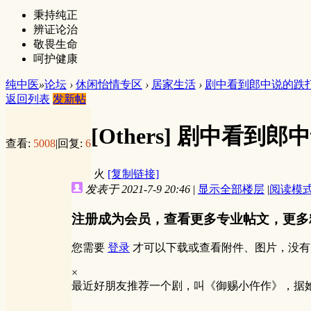
秉持纯正
辨证论治
敬畏生命
呵护健康
纯中医
»
论坛
›
休闲怡情专区
›
居家生活
›
剧中看到郎中说的跌
返回列表
发新帖
[Others]
剧中看到郎中
查看:
5008
|
回复:
6
火
[复制链接]
发表于 2021-7-9 20:46
|
显示全部楼层
|
阅读模
注册成为会员，查看更多专业帖文，更多
您需要
登录
才可以下载或查看附件、图片，没有
×
最近好朋友推荐一个剧，叫《御赐小仵作》，据