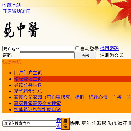
收藏本站
开启辅助访问
找回密码
自动登录
密码
注册为会员
登录
快捷导航
门户
门户主页
论坛
论坛主页
导读
分类推送
精华
精华汇总
家园
会员家园（可自建博客、相册、记录心情、广播、分
高级搜索
高级全文搜索
智能辨证
智能协助自诊
搜
搜
热搜:
更年期
漏尿
失眠
盗汗
索
索