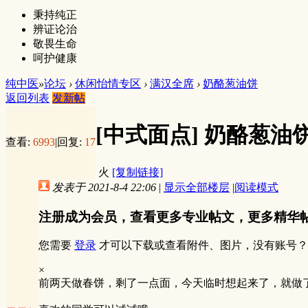
秉持纯正
辨证论治
敬畏生命
呵护健康
纯中医
»
论坛
›
休闲怡情专区
›
满汉全席
›
奶酪葱油饼
返回列表
发新帖
[中式面点]
奶酪葱油
查看:
6993
|
回复:
17
火
[复制链接]
发表于 2021-8-4 22:06
|
显示全部楼层
|
阅读模式
注册成为会员，查看更多专业帖文，更多精华
您需要
登录
才可以下载或查看附件、图片，没有账号？
×
前两天做春饼，剩了一点面，今天临时想起来了，就做