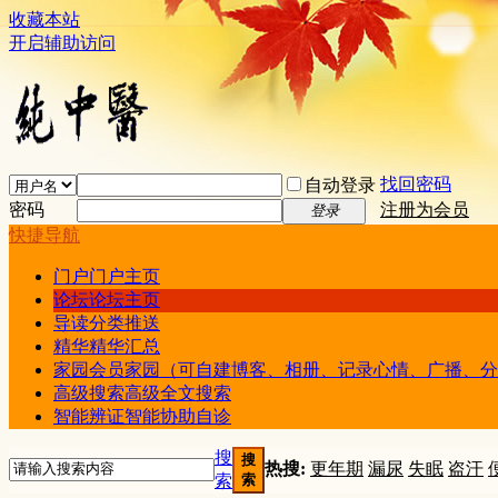
收藏本站
开启辅助访问
找回密码
自动登录
密码
注册为会员
登录
快捷导航
门户
门户主页
论坛
论坛主页
导读
分类推送
精华
精华汇总
家园
会员家园（可自建博客、相册、记录心情、广播、分
高级搜索
高级全文搜索
智能辨证
智能协助自诊
搜
搜
热搜:
更年期
漏尿
失眠
盗汗
索
索