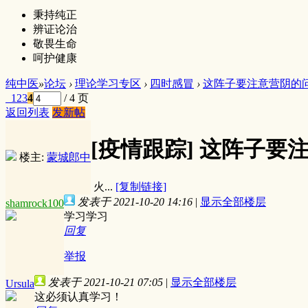
秉持纯正
辨证论治
敬畏生命
呵护健康
纯中医
»
论坛
›
理论学习专区
›
四时感冒
›
这阵子要注意营阴的
1
2
3
4
/ 4 页
返回列表
发新帖
[疫情跟踪]
这阵子要
楼主:
蒙城郎中
火...
[复制链接]
发表于 2021-10-20 14:16
|
显示全部楼层
shamrock100
学习学习
回复
举报
发表于 2021-10-21 07:05
|
显示全部楼层
Ursula
这必须认真学习！