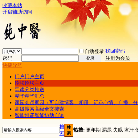
收藏本站
开启辅助访问
找回密码
自动登录
密码
注册为会员
登录
快捷导航
门户
门户主页
论坛
论坛主页
导读
分类推送
精华
精华汇总
家园
会员家园（可自建博客、相册、记录心情、广播、分
高级搜索
高级全文搜索
智能辨证
智能协助自诊
搜
搜
热搜:
更年期
漏尿
失眠
盗汗
索
索