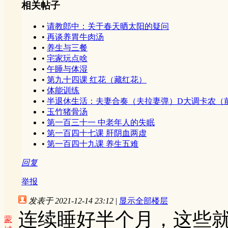
相关帖子
•
请教郎中：关于春天晒太阳的疑问
•
再谈养胃牛肉汤
•
养生与三餐
•
宅家玩点啥
•
午睡与体湿
•
第九十四课 红花（藏红花）
•
体能训练
•
半退休生活：夫妻合奏（夫拉妻弹）D大调卡农（前三
•
玉竹猪骨汤
•
第一百三十一 中老年人的失眠
•
第一百四十七课 肝阴血两虚
•
第一百四十九课 养生五难
回复
举报
发表于 2021-12-14 23:12
|
显示全部楼层
连续睡好半个月，这些
蒙