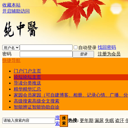
收藏本站
开启辅助访问
找回密码
自动登录
密码
注册为会员
登录
快捷导航
门户
门户主页
论坛
论坛主页
导读
分类推送
精华
精华汇总
家园
会员家园（可自建博客、相册、记录心情、广播、分
高级搜索
高级全文搜索
智能辨证
智能协助自诊
搜
搜
热搜:
更年期
漏尿
失眠
盗汗
索
索