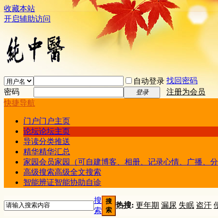
收藏本站
开启辅助访问
找回密码
自动登录
密码
注册为会员
登录
快捷导航
门户
门户主页
论坛
论坛主页
导读
分类推送
精华
精华汇总
家园
会员家园（可自建博客、相册、记录心情、广播、分
高级搜索
高级全文搜索
智能辨证
智能协助自诊
搜
搜
热搜:
更年期
漏尿
失眠
盗汗
索
索