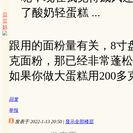
了酸奶轻蛋糕 ...
贝
贝
妈
跟用的面粉量有关，
8
寸
克面粉，那已经非常蓬松
如果你做大蛋糕用
200
多
回复
举报
发表于 2022-1-13 20:50
|
显示全部楼层