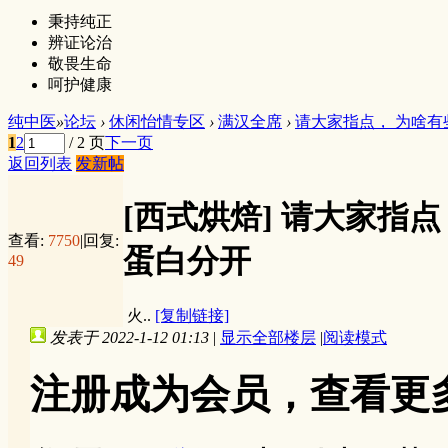
秉持纯正
辨证论治
敬畏生命
呵护健康
纯中医
»
论坛
›
休闲怡情专区
›
满汉全席
›
请大家指点， 为啥有
1
2
/ 2 页
下一页
返回列表
发新帖
[西式烘焙]
请大家指点
查看:
7750
|
回复:
蛋白分开
49
火..
[复制链接]
发表于 2022-1-12 01:13
|
显示全部楼层
|
阅读模式
注册成为会员，查看更