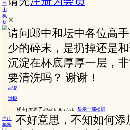
请先
注册为会员
白
山
枫
×
桥
请问郎中和坛中各位高手
少的碎末，是扔掉还是和
沉淀在杯底厚厚一层，非
要清洗吗？ 谢谢！
回复
举报
楼主
|
发表于 2022-6-30 11:10
|
显示全部楼层
不好意思，不知如何添加
白山
枫桥