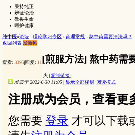
秉持纯正
辨证论治
敬畏生命
呵护健康
纯中医
»
论坛
›
理论学习专区
›
药理常规
›
熬中药需要清洗吗？
返回列表
发新帖
[煎服方法]
熬中药需
查看:
3395
|
回复:
11
火
[复制链接]
发表于 2022-6-30 11:05
|
显示全部楼层
|
阅读模式
注册成为会员，查看更
您需要
登录
才可以下载