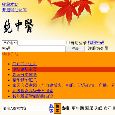
收藏本站
开启辅助访问
找回密码
自动登录
密码
注册为会员
登录
快捷导航
门户
门户主页
论坛
论坛主页
导读
分类推送
精华
精华汇总
家园
会员家园（可自建博客、相册、记录心情、广播、分
高级搜索
高级全文搜索
智能辨证
智能协助自诊
搜
搜
热搜:
更年期
漏尿
失眠
盗汗
索
索