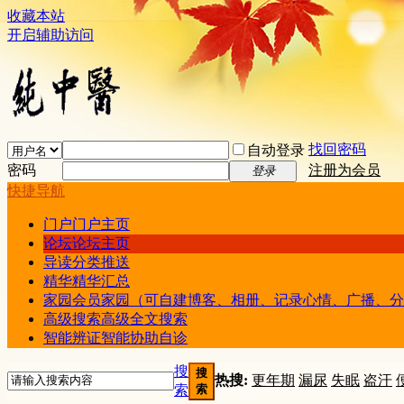
收藏本站
开启辅助访问
找回密码
自动登录
密码
注册为会员
登录
快捷导航
门户
门户主页
论坛
论坛主页
导读
分类推送
精华
精华汇总
家园
会员家园（可自建博客、相册、记录心情、广播、分
高级搜索
高级全文搜索
智能辨证
智能协助自诊
搜
搜
热搜:
更年期
漏尿
失眠
盗汗
索
索