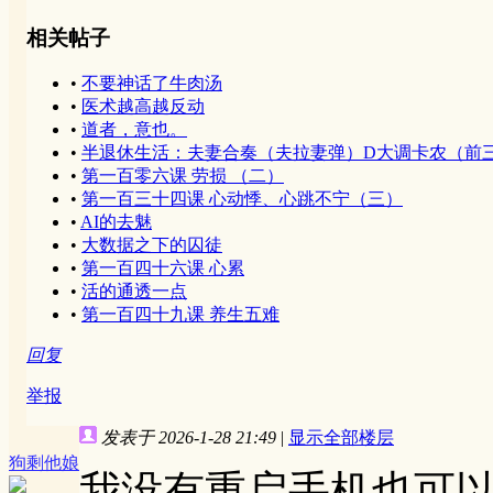
相关帖子
•
不要神话了牛肉汤
•
医术越高越反动
•
道者，意也。
•
半退休生活：夫妻合奏（夫拉妻弹）D大调卡农（前三分
•
第一百零六课 劳损 （二）
•
第一百三十四课 心动悸、心跳不宁（三）
•
AI的去魅
•
大数据之下的囚徒
•
第一百四十六课 心累
•
活的通透一点
•
第一百四十九课 养生五难
回复
举报
发表于 2026-1-28 21:49
|
显示全部楼层
狗剩他娘
我没有重启手机也可