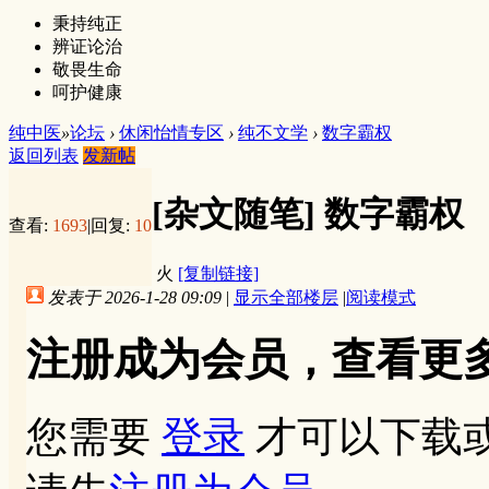
秉持纯正
辨证论治
敬畏生命
呵护健康
纯中医
»
论坛
›
休闲怡情专区
›
纯不文学
›
数字霸权
返回列表
发新帖
[杂文随笔]
数字霸权
查看:
1693
|
回复:
10
火
[复制链接]
发表于 2026-1-28 09:09
|
显示全部楼层
|
阅读模式
注册成为会员，查看更
您需要
登录
才可以下载