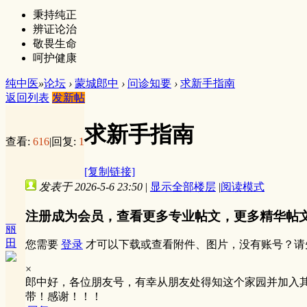
秉持纯正
辨证论治
敬畏生命
呵护健康
纯中医
»
论坛
›
蒙城郎中
›
问诊知要
›
求新手指南
返回列表
发新帖
求新手指南
查看:
616
|
回复:
1
[复制链接]
发表于 2026-5-6 23:50
|
显示全部楼层
|
阅读模式
注册成为会员，查看更多专业帖文，更多精华帖
丽
田
您需要
登录
才可以下载或查看附件、图片，没有账号？请
×
郎中好，各位朋友号，有幸从朋友处得知这个家园并加入
带！感谢！！！