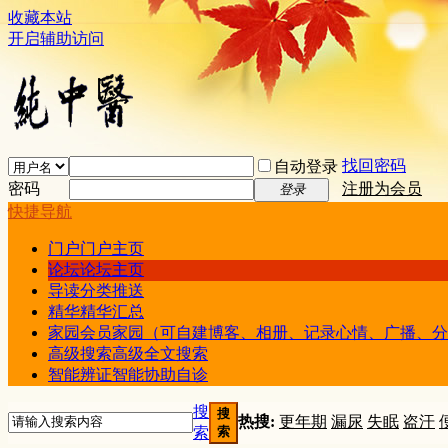
收藏本站
开启辅助访问
找回密码
自动登录
密码
注册为会员
登录
快捷导航
门户
门户主页
论坛
论坛主页
导读
分类推送
精华
精华汇总
家园
会员家园（可自建博客、相册、记录心情、广播、分
高级搜索
高级全文搜索
智能辨证
智能协助自诊
搜
搜
热搜:
更年期
漏尿
失眠
盗汗
索
索