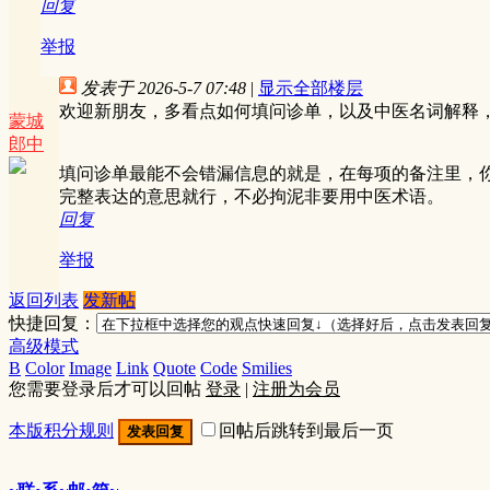
回复
举报
发表于 2026-5-7 07:48
|
显示全部楼层
欢迎新朋友，多看点如何填问诊单，以及中医名词解释
蒙城
郎中
填问诊单最能不会错漏信息的就是，在每项的备注里，
完整表达的意思就行，不必拘泥非要用中医术语。
回复
举报
返回列表
发新帖
快捷回复：
高级模式
B
Color
Image
Link
Quote
Code
Smilies
您需要登录后才可以回帖
登录
|
注册为会员
本版积分规则
回帖后跳转到最后一页
发表回复