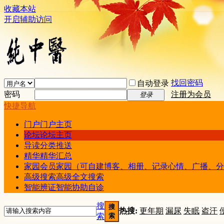
收藏本站
开启辅助访问
找回密码
自动登录
密码
注册为会员
登录
快捷导航
门户
门户主页
论坛
论坛主页
导读
分类推送
精华
精华汇总
家园
会员家园（可自建博客、相册、记录心情、广播、分
高级搜索
高级全文搜索
智能辨证
智能协助自诊
搜
搜
热搜:
更年期
漏尿
失眠
盗汗
索
索