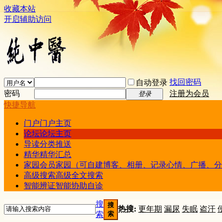
收藏本站
开启辅助访问
找回密码
自动登录
密码
注册为会员
登录
快捷导航
门户
门户主页
论坛
论坛主页
导读
分类推送
精华
精华汇总
家园
会员家园（可自建博客、相册、记录心情、广播、分
高级搜索
高级全文搜索
智能辨证
智能协助自诊
搜
搜
热搜:
更年期
漏尿
失眠
盗汗
索
索