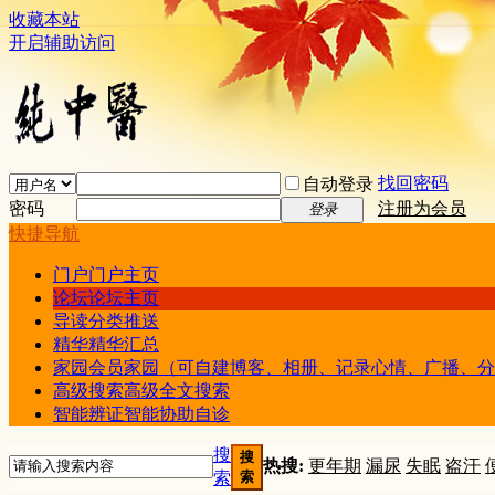
收藏本站
开启辅助访问
找回密码
自动登录
密码
注册为会员
登录
快捷导航
门户
门户主页
论坛
论坛主页
导读
分类推送
精华
精华汇总
家园
会员家园（可自建博客、相册、记录心情、广播、分
高级搜索
高级全文搜索
智能辨证
智能协助自诊
搜
搜
热搜:
更年期
漏尿
失眠
盗汗
索
索