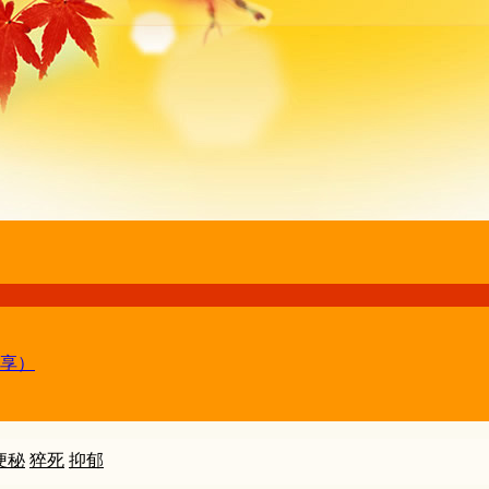
享）
便秘
猝死
抑郁