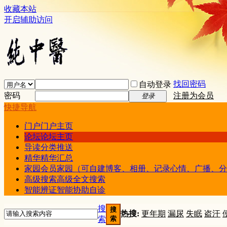
收藏本站
开启辅助访问
找回密码
自动登录
密码
注册为会员
登录
快捷导航
门户
门户主页
论坛
论坛主页
导读
分类推送
精华
精华汇总
家园
会员家园（可自建博客、相册、记录心情、广播、分
高级搜索
高级全文搜索
智能辨证
智能协助自诊
搜
搜
热搜:
更年期
漏尿
失眠
盗汗
索
索