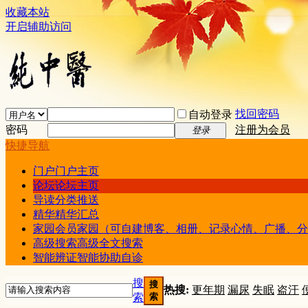
收藏本站
开启辅助访问
找回密码
自动登录
密码
注册为会员
登录
快捷导航
门户
门户主页
论坛
论坛主页
导读
分类推送
精华
精华汇总
家园
会员家园（可自建博客、相册、记录心情、广播、分
高级搜索
高级全文搜索
智能辨证
智能协助自诊
搜
搜
热搜:
更年期
漏尿
失眠
盗汗
索
索