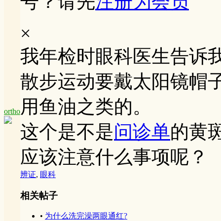
号？请先
注册为会员
×
我年检时眼科医生告诉
散步运动要戴太阳镜帽
用鱼油之类的。
ortho
这个是不是
问诊单
的黄
应该注意什么事项呢？
辨证
,
眼科
相关帖子
•
为什么洗完澡两眼通红?