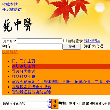
收藏本站
开启辅助访问
找回密码
自动登录
密码
注册为会员
登录
快捷导航
门户
门户主页
论坛
论坛主页
导读
分类推送
精华
精华汇总
家园
会员家园（可自建博客、相册、记录心情、广播、分
高级搜索
高级全文搜索
智能辨证
智能协助自诊
搜
搜
热搜:
更年期
漏尿
失眠
盗汗
索
索