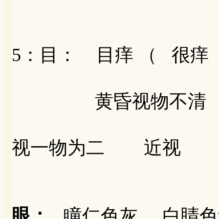
5：目： 目痒 （ 很
黄昏视物不清 目
视一物为二 近视
眼：
瞳仁色灰
白睛色