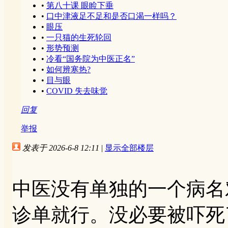
•
第八十课 眼睑下垂
•
口中津液足不足和是否口渴一样吗？
•
眼压
•
一只猫的生死轮回
•
形势预测
•
冷看“国务院为中医正名”
•
如何辨寒热?
•
目与眼
•
COVID 失去味觉
回复
举报
发表于 2026-6-8 12:11
|
显示全部楼层
中医没有单独的一个病名
诊单就行。没必要被吓死