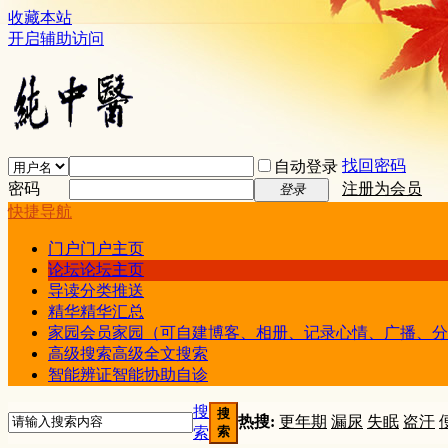
收藏本站
开启辅助访问
找回密码
自动登录
密码
注册为会员
登录
快捷导航
门户
门户主页
论坛
论坛主页
导读
分类推送
精华
精华汇总
家园
会员家园（可自建博客、相册、记录心情、广播、分
高级搜索
高级全文搜索
智能辨证
智能协助自诊
搜
搜
热搜:
更年期
漏尿
失眠
盗汗
索
索