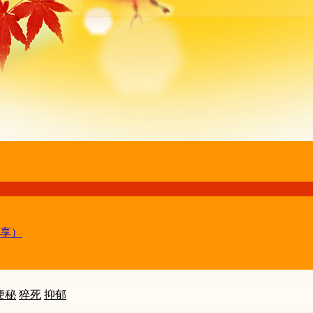
享）
便秘
猝死
抑郁