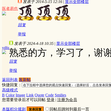
发表于 2014-5-15 12:16
|
显示全部楼层
医者易也
回复
举报
发表于 2024-4-18 10:35
|
显示全部楼层
ydfq
熟悉的方，学习了，谢
回复
举报
返回列表
发新帖
快捷回复：
高级模式
B
Color
Image
Link
Quote
Code
Smilies
您需要登录后才可以回帖
登录
|
注册为会员
本版积分规则
回帖后跳转到最后一页
发表回复