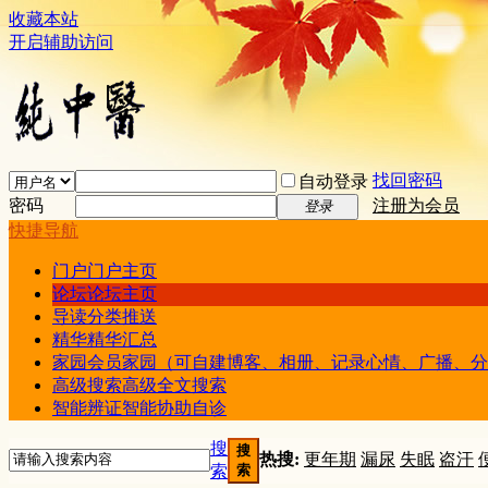
收藏本站
开启辅助访问
找回密码
自动登录
密码
注册为会员
登录
快捷导航
门户
门户主页
论坛
论坛主页
导读
分类推送
精华
精华汇总
家园
会员家园（可自建博客、相册、记录心情、广播、分
高级搜索
高级全文搜索
智能辨证
智能协助自诊
搜
搜
热搜:
更年期
漏尿
失眠
盗汗
索
索