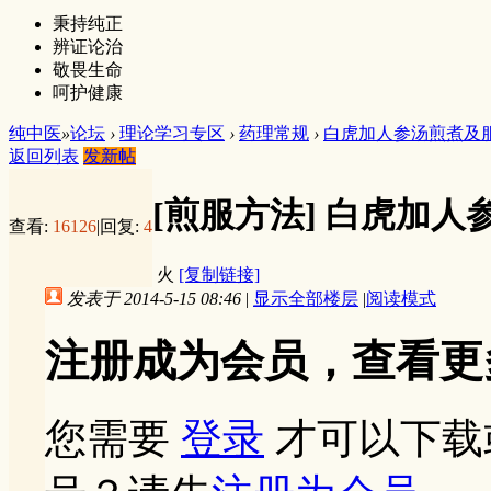
秉持纯正
辨证论治
敬畏生命
呵护健康
纯中医
»
论坛
›
理论学习专区
›
药理常规
›
白虎加人参汤煎煮及
返回列表
发新帖
[煎服方法]
白虎加人
查看:
16126
|
回复:
4
火
[复制链接]
发表于 2014-5-15 08:46
|
显示全部楼层
|
阅读模式
注册成为会员，查看更
您需要
登录
才可以下载