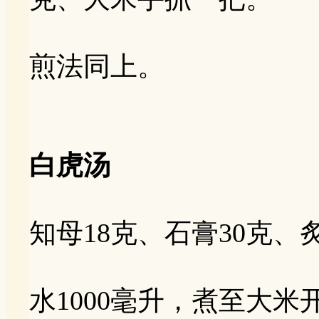
煎法同上。
白虎汤
知母18克、石膏30克
水1000毫升，煮至大米