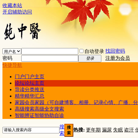
收藏本站
开启辅助访问
找回密码
自动登录
密码
注册为会员
登录
快捷导航
门户
门户主页
论坛
论坛主页
导读
分类推送
精华
精华汇总
家园
会员家园（可自建博客、相册、记录心情、广播、分
高级搜索
高级全文搜索
智能辨证
智能协助自诊
搜
搜
热搜:
更年期
漏尿
失眠
盗汗
索
索