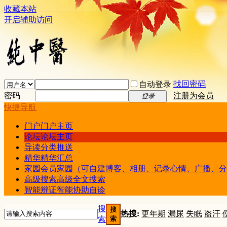
收藏本站
开启辅助访问
找回密码
自动登录
密码
注册为会员
登录
快捷导航
门户
门户主页
论坛
论坛主页
导读
分类推送
精华
精华汇总
家园
会员家园（可自建博客、相册、记录心情、广播、分
高级搜索
高级全文搜索
智能辨证
智能协助自诊
搜
搜
热搜:
更年期
漏尿
失眠
盗汗
索
索