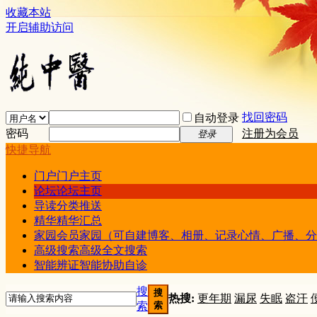
收藏本站
开启辅助访问
找回密码
自动登录
密码
注册为会员
登录
快捷导航
门户
门户主页
论坛
论坛主页
导读
分类推送
精华
精华汇总
家园
会员家园（可自建博客、相册、记录心情、广播、分
高级搜索
高级全文搜索
智能辨证
智能协助自诊
搜
搜
热搜:
更年期
漏尿
失眠
盗汗
索
索