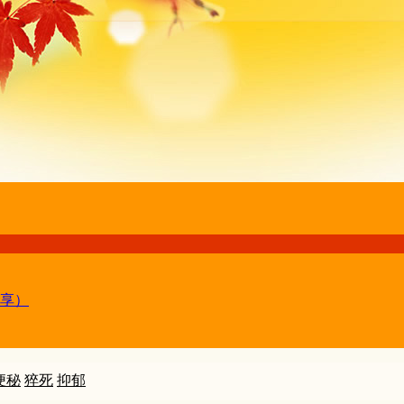
享）
便秘
猝死
抑郁