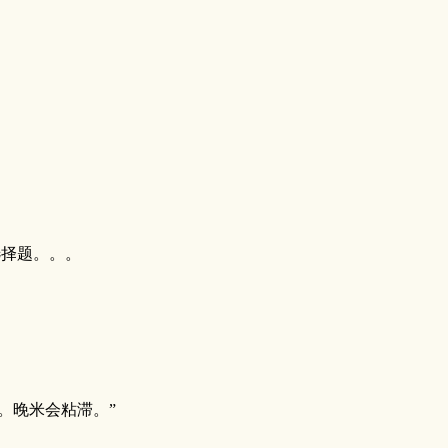
选择题。。。
。晚米会粘滞。”