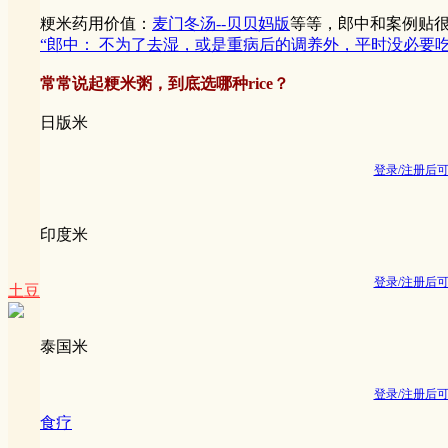
粳米药用价值：
麦门冬汤‏--贝贝妈版
等等，郎中和案例贴
“郎中： 不为了去湿，或是重病后的调养外，平时没必要
常常说起粳米粥，到底选哪种rice？
日版米
登录/注册后
印度米
登录/注册后
土豆
泰国米
登录/注册后
食疗