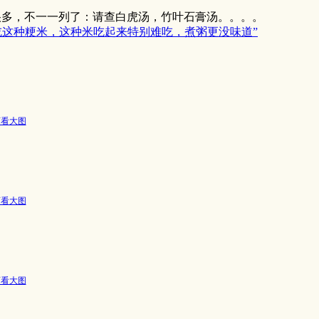
很多，不一一列了：请查白虎汤，竹叶石膏汤。。。。
吃这种粳米，这种米吃起来特别难吃，煮粥更没味道”
可看大图
可看大图
可看大图