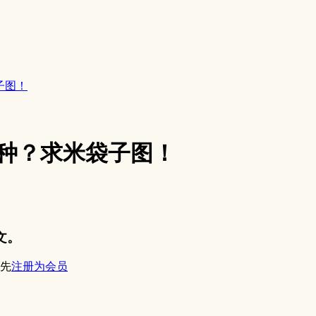
子图！
种？求米袋子图！
文。
先
注册为会员