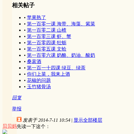
相关帖子
•
苹果熟了
•
第一百零一课 海带、海藻、紫菜
•
第一百零二课 山楂
•
第一百零三课 虾、蟹
•
第一百零四课 牡蛎
•
第一百零五课 文蛤
•
第一百零六课 奶酪、奶油、酸奶
•
桑葚酒
•
第一百一十四课 绿豆、绿茶
•
你们上菜，我来上酒
•
花椒的问题
•
玉竹猪骨汤
回复
举报
发表于 2014-7-11 10:54
|
显示全部楼层
贝贝妈
先读一下这个：