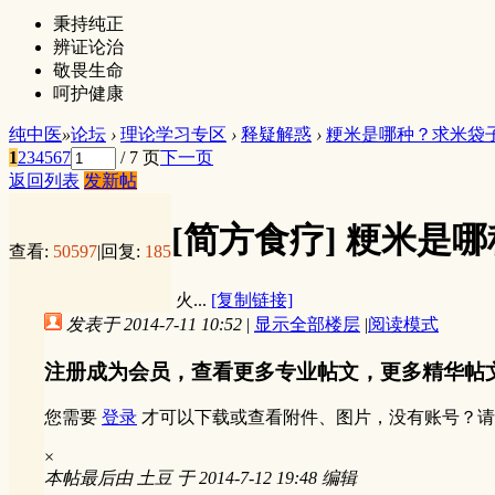
秉持纯正
辨证论治
敬畏生命
呵护健康
纯中医
»
论坛
›
理论学习专区
›
释疑解惑
›
粳米是哪种？求米袋
1
2
3
4
5
6
7
/ 7 页
下一页
返回列表
发新帖
[简方食疗]
粳米是哪
查看:
50597
|
回复:
185
火...
[复制链接]
发表于 2014-7-11 10:52
|
显示全部楼层
|
阅读模式
注册成为会员，查看更多专业帖文，更多精华帖
您需要
登录
才可以下载或查看附件、图片，没有账号？请
×
本帖最后由 土豆 于 2014-7-12 19:48 编辑