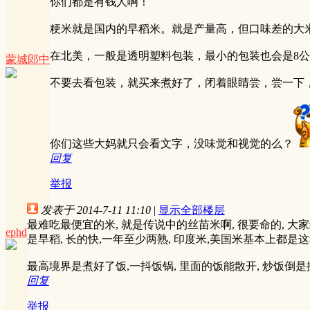
你们都是有钱人啊！
粳米就是国内的早稻米。就是产量高，但口味差的大
在北美，一般是透明塑料包装，最小的包装也会是8
蒙城郎中
不要去看包装，就买来煮好了，闭着眼睛尝，尝一下
你们这些大妈就只会看文字，没味觉和视觉的么？
回复
举报
发表于 2014-7-11 11:10
|
显示全部楼层
最难吃最便宜的米, 就是传说中的丝苗米啊, 很要命的, 大
ephd
是旱稻, 长的快,一年至少两熟, 印度米,美国米基本上都是这
最高境界是煮好了饭,一抖饭锅, 里面的饭能散开, 炒饭倒是挺
回复
举报