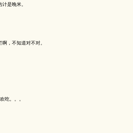
估计是晚米。
烂啊，不知道对不对。
喜欢吃。。。