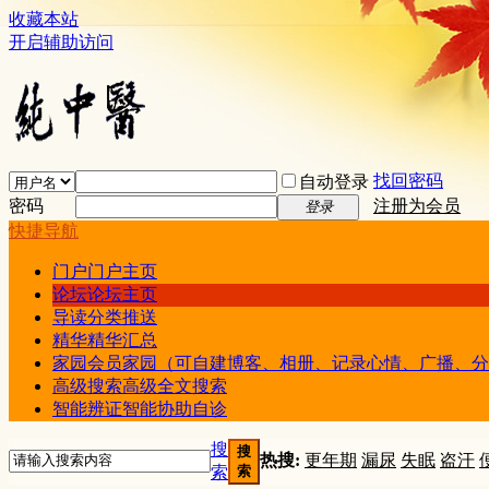
收藏本站
开启辅助访问
找回密码
自动登录
密码
注册为会员
登录
快捷导航
门户
门户主页
论坛
论坛主页
导读
分类推送
精华
精华汇总
家园
会员家园（可自建博客、相册、记录心情、广播、分
高级搜索
高级全文搜索
智能辨证
智能协助自诊
搜
搜
热搜:
更年期
漏尿
失眠
盗汗
索
索