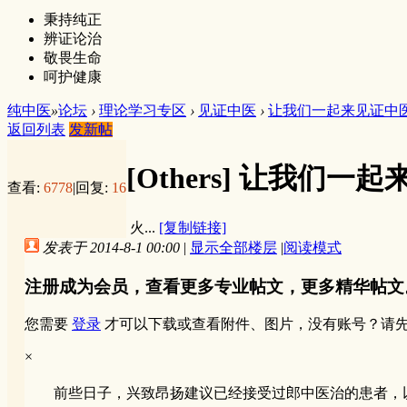
秉持纯正
辨证论治
敬畏生命
呵护健康
纯中医
»
论坛
›
理论学习专区
›
见证中医
›
让我们一起来见证中
返回列表
发新帖
[Others]
让我们一起
查看:
6778
|
回复:
16
火...
[复制链接]
发表于 2014-8-1 00:00
|
显示全部楼层
|
阅读模式
注册成为会员，查看更多专业帖文，更多精华帖文
您需要
登录
才可以下载或查看附件、图片，没有账号？请
×
前些日子，兴致昂扬建议已经接受过郎中医治的患者，