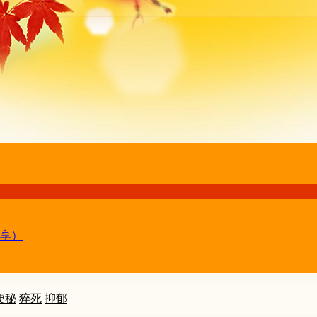
享）
便秘
猝死
抑郁