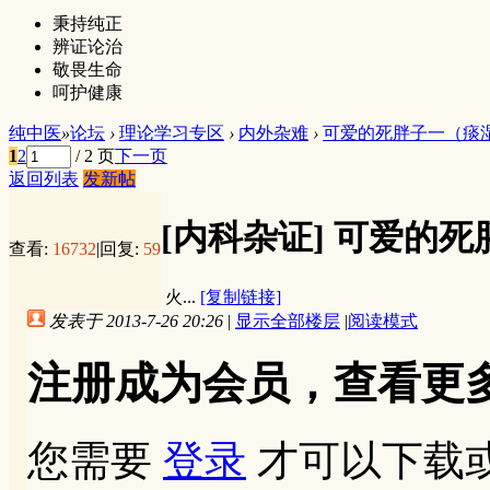
秉持纯正
辨证论治
敬畏生命
呵护健康
纯中医
»
论坛
›
理论学习专区
›
内外杂难
›
可爱的死胖子一（痰
1
2
/ 2 页
下一页
返回列表
发新帖
[内科杂证]
可爱的死
查看:
16732
|
回复:
59
火...
[复制链接]
发表于 2013-7-26 20:26
|
显示全部楼层
|
阅读模式
注册成为会员，查看更
您需要
登录
才可以下载