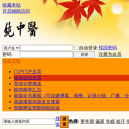
收藏本站
开启辅助访问
找回密码
自动登录
密码
注册为会员
登录
快捷导航
门户
门户主页
论坛
论坛主页
导读
分类推送
精华
精华汇总
家园
会员家园（可自建博客、相册、记录心情、广播、分
高级搜索
高级全文搜索
智能辨证
智能协助自诊
搜
搜
热搜:
更年期
漏尿
失眠
盗汗
索
索