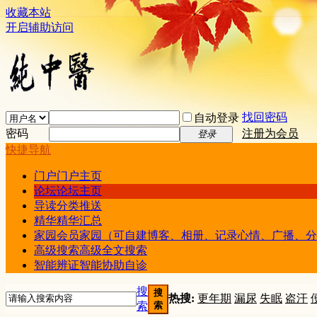
收藏本站
开启辅助访问
找回密码
自动登录
密码
注册为会员
登录
快捷导航
门户
门户主页
论坛
论坛主页
导读
分类推送
精华
精华汇总
家园
会员家园（可自建博客、相册、记录心情、广播、分
高级搜索
高级全文搜索
智能辨证
智能协助自诊
搜
搜
热搜:
更年期
漏尿
失眠
盗汗
索
索