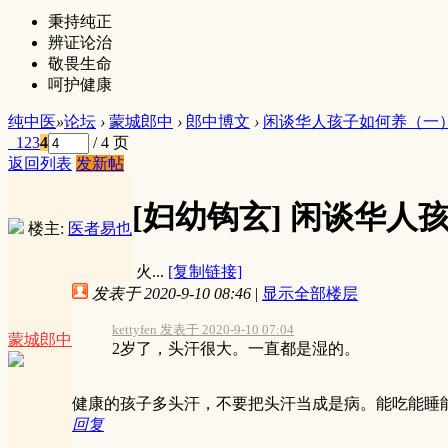
秉持纯正
辨证论治
敬畏生命
呵护健康
纯中医
»
论坛
›
蒙城郎中
›
郎中博文
›
闲谈华人孩子如何养（一
1
2
3
4
/ 4 页
返回列表
发新帖
[妇幼钩玄]
闲谈华人
楼主:
医者易也
火...
[复制链接]
发表于 2020-9-10 08:46
|
显示全部楼层
kettyfen 发表于 2020-9-10 07:04
蒙城郎中
2岁了，头汗很大。一直都是湿的。
健康的孩子多头汗，不要把头汗当成是病。能吃能睡
回复