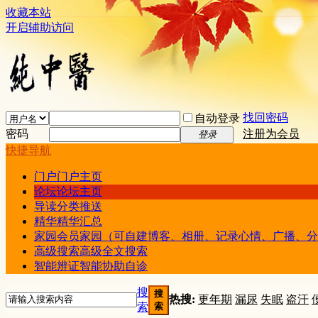
收藏本站
开启辅助访问
找回密码
自动登录
密码
注册为会员
登录
快捷导航
门户
门户主页
论坛
论坛主页
导读
分类推送
精华
精华汇总
家园
会员家园（可自建博客、相册、记录心情、广播、分
高级搜索
高级全文搜索
智能辨证
智能协助自诊
搜
搜
热搜:
更年期
漏尿
失眠
盗汗
索
索