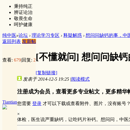
秉持纯正
辨证论治
敬畏生命
呵护健康
纯中医
»
论坛
›
理论学习专区
›
释疑解惑
›
想问问缺钙的事，中
返回列表
发新帖
[不懂就问]
想问问缺钙
查看:
679
|
回复:
2
[复制链接]
发表于 2014-12-5 19:25
|
阅读模式
注册成为会员，查看更多专业帖文，更多精华
Tiantian
您需要
登录
才可以下载或查看附件、图片，没有账号
×
体检，医生说严重缺钙，让吃钙片补钙。想问问，中医