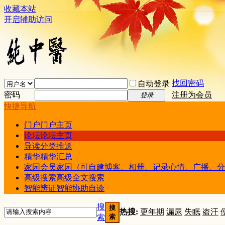
收藏本站
开启辅助访问
找回密码
自动登录
密码
注册为会员
登录
快捷导航
门户
门户主页
论坛
论坛主页
导读
分类推送
精华
精华汇总
家园
会员家园（可自建博客、相册、记录心情、广播、分
高级搜索
高级全文搜索
智能辨证
智能协助自诊
搜
搜
热搜:
更年期
漏尿
失眠
盗汗
索
索