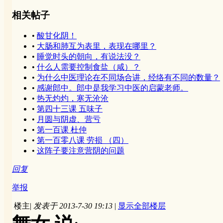
相关帖子
•
酸甘化阴！
•
大肠和肺互为表里，表现在哪里？
•
睡觉时头的朝向，有说法没？
•
什么人需要控制食盐（咸）？
•
为什么中医理论在不同场合讲，经络有不同的数量？
•
感谢郎中。郎中是我学习中医的启蒙老师。
•
热无灼灼，寒无沧沧
•
第四十三课 五味子
•
月圆与阴虚、营亏
•
第一百课 杜仲
•
第一百零八课 劳损 （四）
•
这阵子要注意营阴的问题
回复
举报
楼主
|
发表于 2013-7-30 19:13
|
显示全部楼层