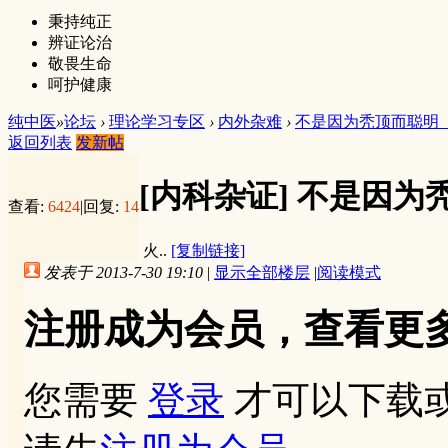
秉持纯正
辨证论治
敬畏生命
呵护健康
纯中医
»
论坛
›
理论学习专区
›
内外杂难
›
不是因为秃顶而聪明
返回列表
发新帖
[内科杂证]
不是因为
查看:
6424
|
回复:
14
火..
[复制链接]
发表于 2013-7-30 19:10
|
显示全部楼层
|
阅读模式
注册成为会员，查看更
您需要
登录
才可以下载