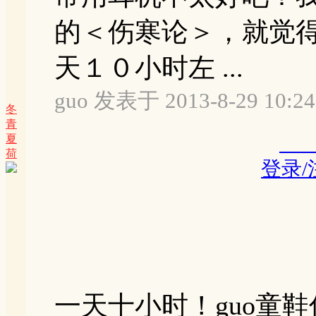
的＜伤寒论＞，就觉
天１０小时左 ...
guo 发表于 2013-8-29 10:24
冬
青
夏
荷
登录
一天十小时！guo童鞋