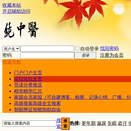
收藏本站
开启辅助访问
找回密码
自动登录
密码
注册为会员
登录
快捷导航
门户
门户主页
论坛
论坛主页
导读
分类推送
精华
精华汇总
家园
会员家园（可自建博客、相册、记录心情、广播、分
高级搜索
高级全文搜索
智能辨证
智能协助自诊
搜
搜
热搜:
更年期
漏尿
失眠
盗汗
索
索