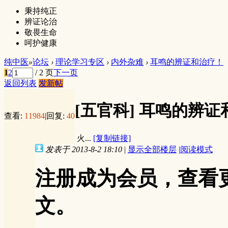
秉持纯正
辨证论治
敬畏生命
呵护健康
纯中医
»
论坛
›
理论学习专区
›
内外杂难
›
耳鸣的辨证和治疗！
1
2
/ 2 页
下一页
返回列表
发新帖
[五官科]
耳鸣的辨证
查看:
11984
|
回复:
40
火...
[复制链接]
发表于 2013-8-2 18:10
|
显示全部楼层
|
阅读模式
注册成为会员，查看
文。