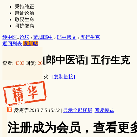
秉持纯正
辨证论治
敬畏生命
呵护健康
纯中医
»
论坛
›
蒙城郎中
›
郎中博文
›
五行生克
返回列表
发新帖
[郎中医话]
五行生克
查看:
4303
|
回复:
26
火..
[复制链接]
发表于 2013-7-5 15:12
|
显示全部楼层
|
阅读模式
注册成为会员，查看更