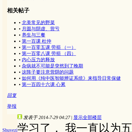
相关帖子
•
北美常见的野菜
•
月圆与阴虚、营亏
•
养生与三餐
•
第一百课 杜仲
•
第一百零五课 劳损 （一）
•
第一百零八课 劳损 （四）
•
内心压力的释放
•
杂病就不可能是突然到了晚期
•
这阵子要注意营阴的问题
•
如何用《纯中医智能辨证系统》来指导日常保健
•
第一百四十六课 心累
回复
举报
发表于 2014-7-29 04:27
|
显示全部楼层
学习了， 我一直以为
Shuyezi