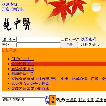
收藏本站
开启辅助访问
找回密码
自动登录
密码
注册为会员
登录
快捷导航
门户
门户主页
论坛
论坛主页
导读
分类推送
精华
精华汇总
家园
会员家园（可自建博客、相册、记录心情、广播、分
高级搜索
高级全文搜索
智能辨证
智能协助自诊
搜
搜
热搜:
更年期
漏尿
失眠
盗汗
索
索