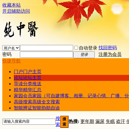
收藏本站
开启辅助访问
找回密码
自动登录
密码
注册为会员
登录
快捷导航
门户
门户主页
论坛
论坛主页
导读
分类推送
精华
精华汇总
家园
会员家园（可自建博客、相册、记录心情、广播、分
高级搜索
高级全文搜索
智能辨证
智能协助自诊
搜
搜
热搜:
更年期
漏尿
失眠
盗汗
索
索