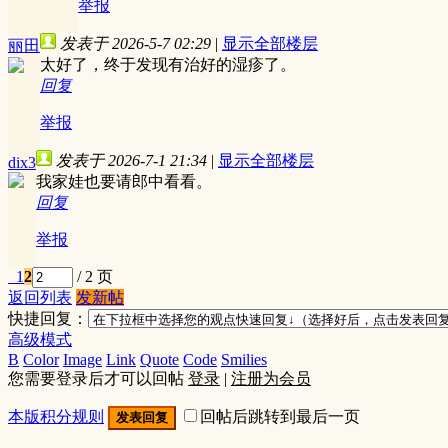
举报
发表于 2026-5-7 02:29
|
显示全部楼层
丽田
太好了，终于发现有治好的湿疹了。
回复
举报
发表于 2026-7-1 21:34
|
显示全部楼层
dix3
我家娃也要请郎中看看。
回复
举报
1
2
/ 2 页
返回列表
发新帖
快捷回复：
高级模式
B
Color
Image
Link
Quote
Code
Smilies
您需要登录后才可以回帖
登录
|
注册为会员
本版积分规则
回帖后跳转到最后一页
发表回复