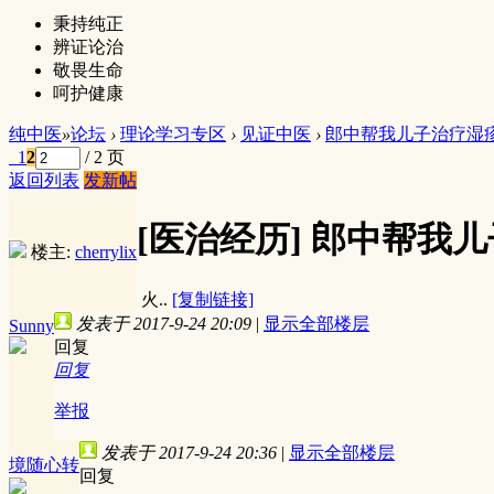
秉持纯正
辨证论治
敬畏生命
呵护健康
纯中医
»
论坛
›
理论学习专区
›
见证中医
›
郎中帮我儿子治疗湿疹的
1
2
/ 2 页
返回列表
发新帖
[医治经历]
郎中帮我儿
楼主:
cherrylix
火..
[复制链接]
发表于 2017-9-24 20:09
|
显示全部楼层
Sunny
回复
回复
举报
发表于 2017-9-24 20:36
|
显示全部楼层
境随心转
回复