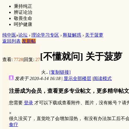
秉持纯正
辨证论治
敬畏生命
呵护健康
纯中医
»
论坛
›
理论学习专区
›
释疑解惑
›
关于菠萝
返回列表
发新帖
[不懂就问]
关于菠萝
查看:
7728
|
回复:
27
火..
[复制链接]
发表于 2020-4-14 16:18
|
显示全部楼层
|
阅读模式
注册成为会员，查看更多专业帖文，更多精华帖
您需要
登录
才可以下载或查看附件、图片，没有账号？请
×
很久没买了，直觉吃了会增加湿热， 有没有办法加工后不
食疗