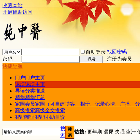
收藏本站
开启辅助访问
找回密码
自动登录
密码
注册为会员
登录
快捷导航
门户
门户主页
论坛
论坛主页
导读
分类推送
精华
精华汇总
家园
会员家园（可自建博客、相册、记录心情、广播、分
高级搜索
高级全文搜索
智能辨证
智能协助自诊
搜
搜
热搜:
更年期
漏尿
失眠
盗汗
索
索