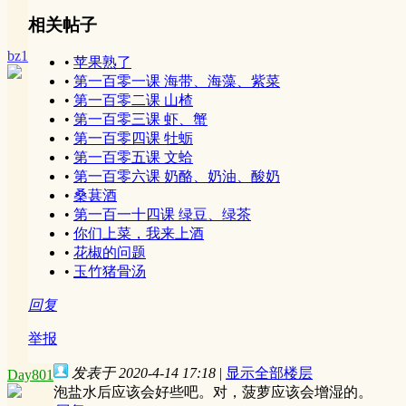
相关帖子
bz1
•
苹果熟了
•
第一百零一课 海带、海藻、紫菜
•
第一百零二课 山楂
•
第一百零三课 虾、蟹
•
第一百零四课 牡蛎
•
第一百零五课 文蛤
•
第一百零六课 奶酪、奶油、酸奶
•
桑葚酒
•
第一百一十四课 绿豆、绿茶
•
你们上菜，我来上酒
•
花椒的问题
•
玉竹猪骨汤
回复
举报
发表于 2020-4-14 17:18
|
显示全部楼层
Day801
泡盐水后应该会好些吧。对，菠萝应该会增湿的。