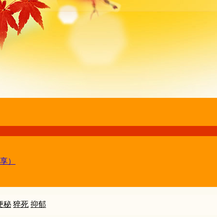
享）
便秘
猝死
抑郁