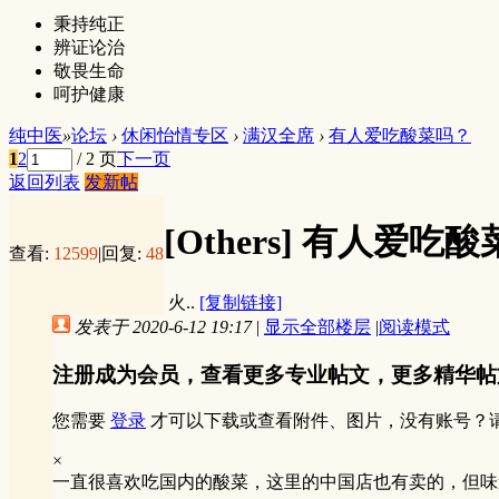
秉持纯正
辨证论治
敬畏生命
呵护健康
纯中医
»
论坛
›
休闲怡情专区
›
满汉全席
›
有人爱吃酸菜吗？
1
2
/ 2 页
下一页
返回列表
发新帖
[Others]
有人爱吃酸
查看:
12599
|
回复:
48
火..
[复制链接]
发表于 2020-6-12 19:17
|
显示全部楼层
|
阅读模式
注册成为会员，查看更多专业帖文，更多精华帖
您需要
登录
才可以下载或查看附件、图片，没有账号？
×
一直很喜欢吃国内的酸菜，这里的中国店也有卖的，但味