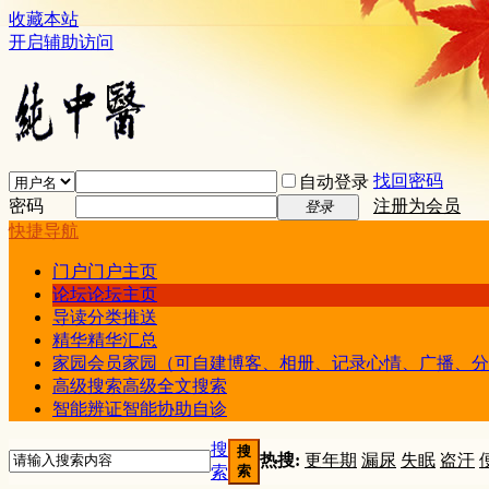
收藏本站
开启辅助访问
找回密码
自动登录
密码
注册为会员
登录
快捷导航
门户
门户主页
论坛
论坛主页
导读
分类推送
精华
精华汇总
家园
会员家园（可自建博客、相册、记录心情、广播、分
高级搜索
高级全文搜索
智能辨证
智能协助自诊
搜
搜
热搜:
更年期
漏尿
失眠
盗汗
索
索