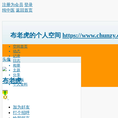
注册为会员
登录
纯中医
返回首页
布老虎的个人空间
https://www.chunzy
空间首页
动态
记录
头像
日志
相册
主题
分享
布老虎
留言板
个人资料
加为好友
打个招呼