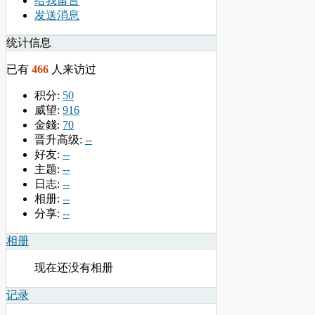
给我留言
发送消息
统计信息
已有
466
人来访过
积分:
50
威望:
916
金錢:
70
晋升高级:
--
好友:
--
主题:
--
日志:
--
相册:
--
分享:
--
相册
现在还没有相册
记录