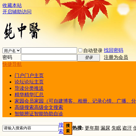
收藏本站
开启辅助访问
找回密码
自动登录
密码
注册为会员
登录
快捷导航
门户
门户主页
论坛
论坛主页
导读
分类推送
精华
精华汇总
家园
会员家园（可自建博客、相册、记录心情、广播、分
高级搜索
高级全文搜索
智能辨证
智能协助自诊
搜
搜
热搜:
更年期
漏尿
失眠
盗汗
索
索