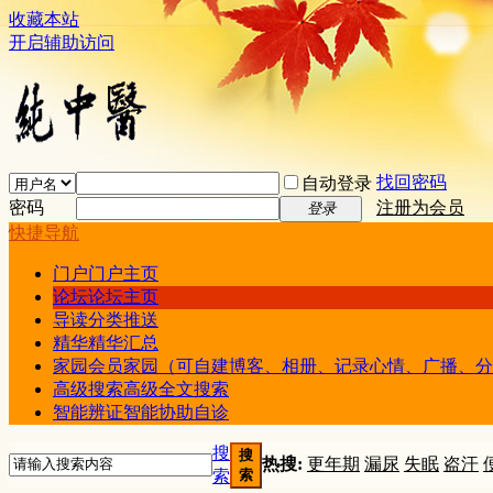
收藏本站
开启辅助访问
找回密码
自动登录
密码
注册为会员
登录
快捷导航
门户
门户主页
论坛
论坛主页
导读
分类推送
精华
精华汇总
家园
会员家园（可自建博客、相册、记录心情、广播、分
高级搜索
高级全文搜索
智能辨证
智能协助自诊
搜
搜
热搜:
更年期
漏尿
失眠
盗汗
索
索