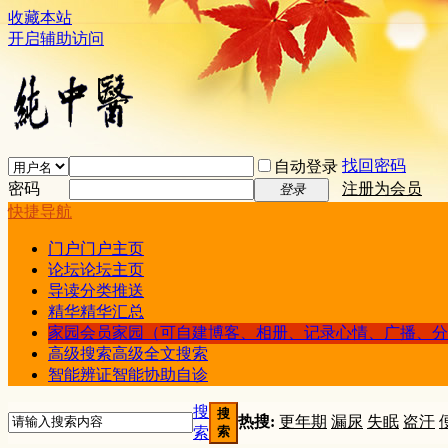
收藏本站
开启辅助访问
找回密码
自动登录
密码
注册为会员
登录
快捷导航
门户
门户主页
论坛
论坛主页
导读
分类推送
精华
精华汇总
家园
会员家园（可自建博客、相册、记录心情、广播、分
高级搜索
高级全文搜索
智能辨证
智能协助自诊
搜
搜
热搜:
更年期
漏尿
失眠
盗汗
索
索