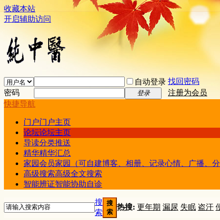
收藏本站
开启辅助访问
找回密码
自动登录
密码
注册为会员
登录
快捷导航
门户
门户主页
论坛
论坛主页
导读
分类推送
精华
精华汇总
家园
会员家园（可自建博客、相册、记录心情、广播、分
高级搜索
高级全文搜索
智能辨证
智能协助自诊
搜
搜
热搜:
更年期
漏尿
失眠
盗汗
索
索