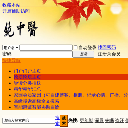
收藏本站
开启辅助访问
找回密码
自动登录
密码
注册为会员
登录
快捷导航
门户
门户主页
论坛
论坛主页
导读
分类推送
精华
精华汇总
家园
会员家园（可自建博客、相册、记录心情、广播、分
高级搜索
高级全文搜索
智能辨证
智能协助自诊
搜
搜
热搜:
更年期
漏尿
失眠
盗汗
索
索