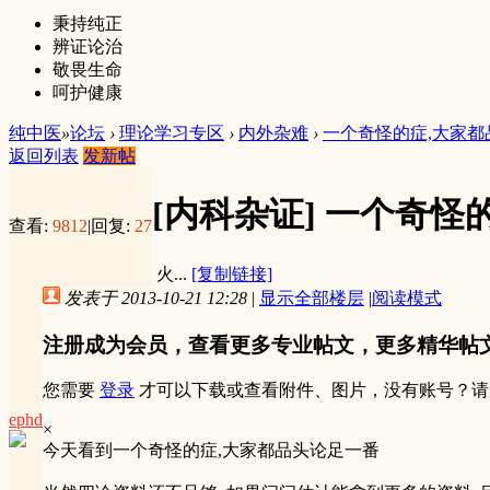
秉持纯正
辨证论治
敬畏生命
呵护健康
纯中医
»
论坛
›
理论学习专区
›
内外杂难
›
一个奇怪的症,大家都
返回列表
发新帖
[内科杂证]
一个奇怪
查看:
9812
|
回复:
27
火...
[复制链接]
发表于 2013-10-21 12:28
|
显示全部楼层
|
阅读模式
注册成为会员，查看更多专业帖文，更多精华帖
您需要
登录
才可以下载或查看附件、图片，没有账号？请
ephd
×
今天看到一个奇怪的症,大家都品头论足一番