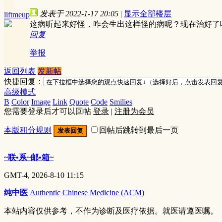
发表于 2022-1-17 20:05
|
显示全部楼层
liftmeup
这病听起来好怪，咋会生出这样怪的病呢？现在治好了
回复
举报
返回列表
发新帖
快捷回复：
高级模式
B
Color
Image
Link
Quote
Code
Smilies
您需要登录后才可以回帖
登录
|
注册为会员
本版积分规则
回帖后跳转到最后一页
发表回复
~联•系~邮•箱~
GMT-4, 2026-8-10 11:15
纯中医
Authentic Chinese Medicine (ACM)
本站内容仅供参考，不作为诊断及医疗依据。就医请遵医嘱。