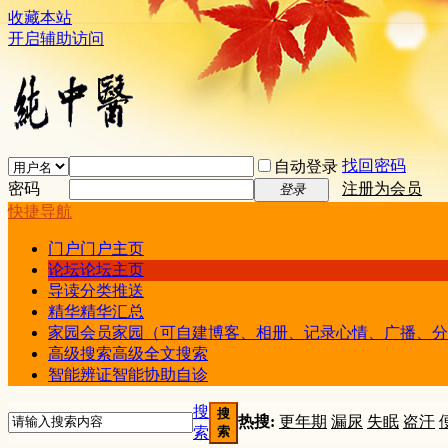
收藏本站
开启辅助访问
找回密码
自动登录
密码
注册为会员
登录
快捷导航
门户
门户主页
论坛
论坛主页
导读
分类推送
精华
精华汇总
家园
会员家园（可自建博客、相册、记录心情、广播、分
高级搜索
高级全文搜索
智能辨证
智能协助自诊
搜
搜
热搜:
更年期
漏尿
失眠
盗汗
索
索