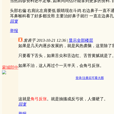
当然四诊资料还不足够, 如果问问估计能拿到更多的资料. 
头部右偏 右肩比左肩要低 眼睛现在斗鸡 右边鼻子一直不
耳鼻喉科看了好多都没用 主要治好鼻子就行 一直左边鼻孔
回复
举报
发表于 2013-10-21 12:36
|
显示全部楼层
如果是几天内逐步发展的，就是风热袭脑，这里除了
只要看下舌头，如果舌尖和舌边红、舌苔黄腻就是了
如果不治，这人再过个一天半天，会角弓反张。
蒙城郎中
登录/注册后可看大图
这就是
角弓反张
。就是抽搐成反弓状，人僵硬了。
回复
举报