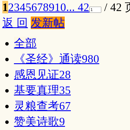
1
2
3
4
5
6
7
8
9
10
... 42
/ 42
返 回
发新帖
全部
《圣经》通读
980
感恩见证
28
基要真理
35
灵粮查考
67
赞美诗歌
9