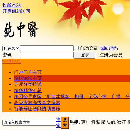
收藏本站
开启辅助访问
找回密码
自动登录
密码
注册为会员
登录
快捷导航
门户
门户主页
论坛
论坛主页
导读
分类推送
精华
精华汇总
家园
会员家园（可自建博客、相册、记录心情、广播、分
高级搜索
高级全文搜索
智能辨证
智能协助自诊
搜
搜
热搜:
更年期
漏尿
失眠
盗汗
索
索