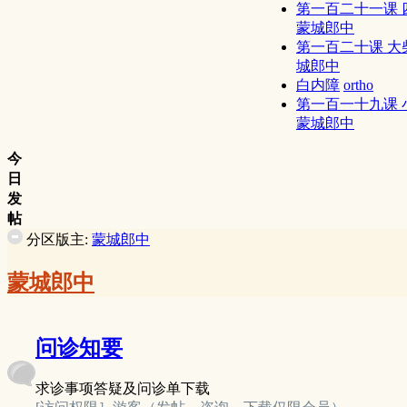
第一百二十一课 四逆
蒙城郎中
第一百二十课 大柴 
城郎中
白内障
ortho
第一百一十九课 小柴
蒙城郎中
今
日
发
帖
分区版主:
蒙城郎中
蒙城郎中
问诊知要
求诊事项答疑及问诊单下载