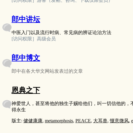
[访问权限］游客（发帖、咨询、下载仅限会员）
郎中讲坛
中医入门以及流行时病、常见病的辨证论治方法
[访问权限］高级会员
郎中博文
郎中在各大华文网站发表过的文章
恩典之下
神爱世人，甚至将他的独生子赐给他们，叫一切信他的，
得永生
版主:
健健康康
,
metamorphosis
,
PEACE
,
大耳兽
,
惬意微风
,