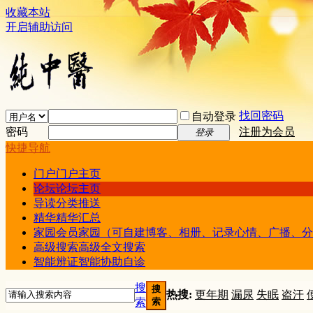
收藏本站
开启辅助访问
找回密码
自动登录
密码
注册为会员
登录
快捷导航
门户
门户主页
论坛
论坛主页
导读
分类推送
精华
精华汇总
家园
会员家园（可自建博客、相册、记录心情、广播、分
高级搜索
高级全文搜索
智能辨证
智能协助自诊
搜
搜
热搜:
更年期
漏尿
失眠
盗汗
索
索