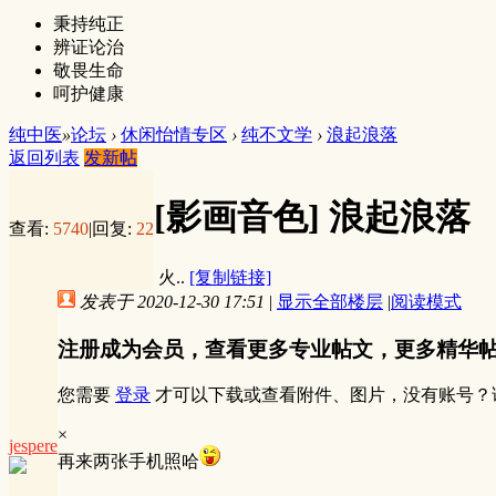
秉持纯正
辨证论治
敬畏生命
呵护健康
纯中医
»
论坛
›
休闲怡情专区
›
纯不文学
›
浪起浪落
返回列表
发新帖
[影画音色]
浪起浪落
查看:
5740
|
回复:
22
火..
[复制链接]
发表于 2020-12-30 17:51
|
显示全部楼层
|
阅读模式
注册成为会员，查看更多专业帖文，更多精华
您需要
登录
才可以下载或查看附件、图片，没有账号？
×
jespere
再来两张手机照哈