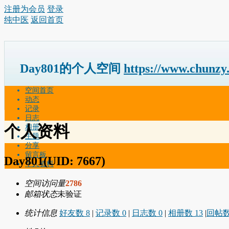
注册为会员
登录
纯中医
返回首页
Day801的个人空间
https://www.chunzy
空间首页
动态
记录
日志
个人资料
相册
主题
分享
留言板
Day801
(UID: 7667)
个人资料
空间访问量
2786
邮箱状态
未验证
统计信息
好友数 8
|
记录数 0
|
日志数 0
|
相册数 13
|
回帖数 