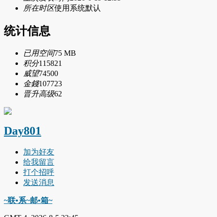
所在时区
使用系统默认
统计信息
已用空间
75 MB
积分
115821
威望
74500
金錢
107723
晋升高级
62
Day801
加为好友
给我留言
打个招呼
发送消息
~联•系~邮•箱~