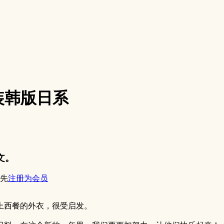
装韩版日系
文。
先
注册为会员
上西餐的外衣，很受启发。