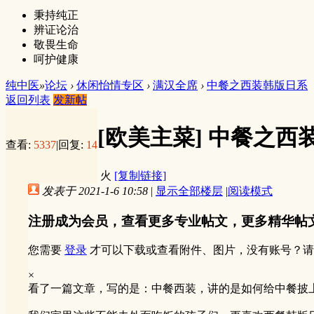
秉持纯正
辨证论治
敬畏生命
呵护健康
纯中医
»
论坛
›
休闲怡情专区
›
满汉全席
›
中餐之西装韩版日系
返回列表
发新帖
[欧美主菜]
中餐之西
查看:
5337
|
回复:
14
火
[复制链接]
发表于 2021-1-6 10:58
|
显示全部楼层
|
阅读模式
注册成为会员，查看更多专业帖文，更多精华帖
您需要
登录
才可以下载或查看附件、图片，没有账号？请
×
看了一篇文章，写的是：中餐西装，讲的是如何给中餐披