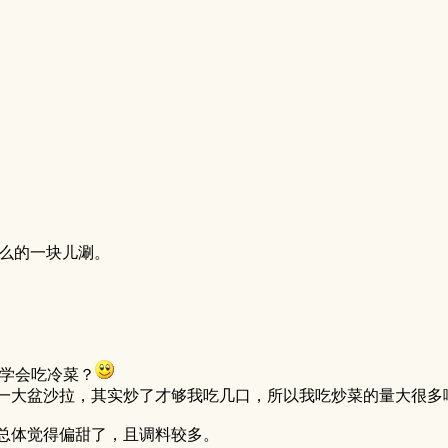
什么的一块儿涮。
能学会吃冷菜？
一大盆沙拉，其实炒了才够我吃几口，所以我吃炒菜的量大很多
总体觉得偏甜了，且调料较多。