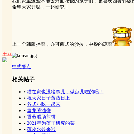
我们家里这些不能去外面吃饭的孩子们，更喜欢西餐韩版
希望大家开贴，一起研究！
上一个韩版拌菜，亦可西式的沙拉，中餐的凉菜
土豆
中式餐点
相关帖子
•
猫在家也没啥事儿，做点儿吃的吧！
•
祝大家日子蒸蒸日上
•
各式小吃一起来
•
盘龙葱油饼
•
香葱腊肠煎饼
•
2021年为孩子研究的菜
•
薄皮水饺来啦