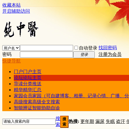
收藏本站
开启辅助访问
找回密码
自动登录
密码
注册为会员
登录
快捷导航
门户
门户主页
论坛
论坛主页
导读
分类推送
精华
精华汇总
家园
会员家园（可自建博客、相册、记录心情、广播、分
高级搜索
高级全文搜索
智能辨证
智能协助自诊
搜
搜
热搜:
更年期
漏尿
失眠
盗汗
索
索