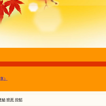
享）
便秘
猝死
抑郁