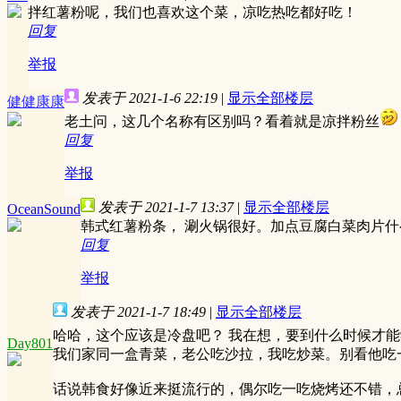
拌红薯粉呢，我们也喜欢这个菜，凉吃热吃都好吃！
回复
举报
发表于 2021-1-6 22:19
|
显示全部楼层
健健康康
老土问，这几个名称有区别吗？看着就是凉拌粉丝
回复
举报
发表于 2021-1-7 13:37
|
显示全部楼层
OceanSound
韩式红薯粉条， 涮火锅很好。加点豆腐白菜肉片
回复
举报
发表于 2021-1-7 18:49
|
显示全部楼层
哈哈，这个应该是冷盘吧？ 我在想，要到什么时候才
Day801
我们家同一盒青菜，老公吃沙拉，我吃炒菜。别看他吃
话说韩食好像近来挺流行的，偶尔吃一吃烧烤还不错，