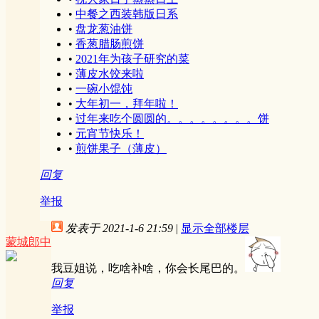
•
中餐之西装韩版日系
•
盘龙葱油饼
•
香葱腊肠煎饼
•
2021年为孩子研究的菜
•
薄皮水饺来啦
•
一碗小馄饨
•
大年初一，拜年啦！
•
过年来吃个圆圆的。。。。。。。。饼
•
元宵节快乐！
•
煎饼果子（薄皮）
回复
举报
发表于 2021-1-6 21:59
|
显示全部楼层
蒙城郎中
我豆姐说，吃啥补啥，你会长尾巴的。
回复
举报