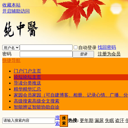
收藏本站
开启辅助访问
找回密码
自动登录
密码
注册为会员
登录
快捷导航
门户
门户主页
论坛
论坛主页
导读
分类推送
精华
精华汇总
家园
会员家园（可自建博客、相册、记录心情、广播、分
高级搜索
高级全文搜索
智能辨证
智能协助自诊
搜
搜
热搜:
更年期
漏尿
失眠
盗汗
索
索