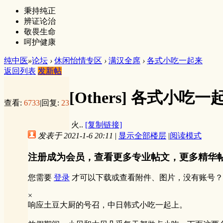
秉持纯正
辨证论治
敬畏生命
呵护健康
纯中医
»
论坛
›
休闲怡情专区
›
满汉全席
›
各式小吃一起来
返回列表
发新帖
[Others]
各式小吃一
查看:
6733
|
回复:
23
火..
[复制链接]
发表于 2021-1-6 20:11
|
显示全部楼层
|
阅读模式
注册成为会员，查看更多专业帖文，更多精华
您需要
登录
才可以下载或查看附件、图片，没有账号？
×
响应土豆大厨的号召，中日韩式小吃一起上。